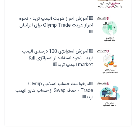
🟥آموزش احراز هویت الیمپ ترید - نحوه
احراز هویت Olymp Trade برای ایرانیان
🟥
🟥آموزش استراتژی 100 درصدی الیمپ
ترید - نحوه استفاده از استراتژی Kill
market الیمپ ترید🟥
🟥درخواست حساب اسلامی Olymp
Trade - حذف Swap از حساب های الیمپ
ترید🟥