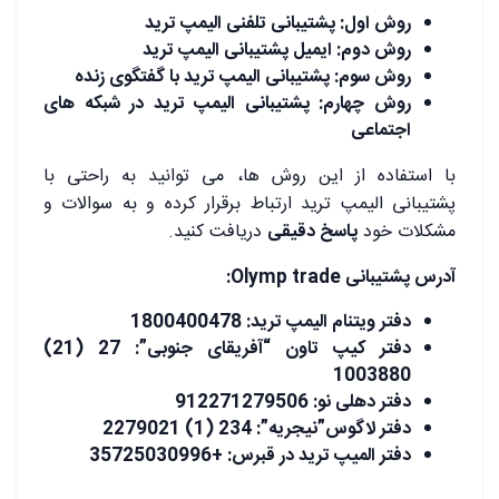
روش اول: پشتیبانی تلفنی الیمپ ترید
روش دوم: ایمیل پشتیبانی الیمپ ترید
روش سوم: پشتیبانی الیمپ ترید با گفتگوی زنده
روش چهارم: پشتیبانی الیمپ ترید در شبکه های
اجتماعی
با استفاده از این روش‌ ها، می ‌توانید به راحتی با
پشتیبانی الیمپ ترید ارتباط برقرار کرده و به سوالات و
مشکلات خود
پاسخ دقیقی
دریافت کنید.
آدرس پشتیبانی
Olymp trade:
دفتر ویتنام الیمپ ترید: 1800400478
دفتر کیپ تاون “آفریقای جنوبی”: 27 (21)
1003880
دفتر دهلی نو: 912271279506
دفتر لاگوس”نیجریه”: 234 (1) 2279021
دفتر المیپ ترید در قبرس: +35725030996