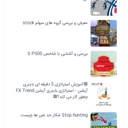
معرفی و بررسی گروه های سهام stock
بررسی و آشنایی با شاخص S P500
🟥آموزش استراتژی 5 دقیقه ای باینری
آپشن - استراتژی باینری آپشن FX Trend
چطور کار می کند؟🟥
Stop hunting شکار حد ضرر ها چیست