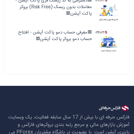
🟥دسترسی به کد ریسک فری پاکت آپشن -
معاملات بدون ریسک (Risk Free) بروکر
پاکت آپشن🟥
🟥معرفی حساب دمو پاکت آپشن - افتتاح
حساب دمو بروکر پاکت آپشن🟥
فارکس حرفه ای با بیش از 17 سال سابقه فعالیت، یک وبسایت
آموزش بازارهای مالی و مرجع رتبه بندی بروکرهای فارکس و
باینری آپشن است. با عضویت در باشگاه مشتریان
PForex
می