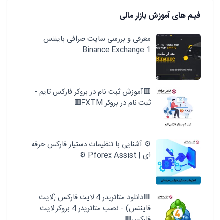
فیلم های آموزش بازار مالی
معرفی و بررسی سایت صرافی بایننس
Binance Exchange 1
🟥آموزش ثبت نام در بروکر فارکس تایم -
ثبت نام در بروکر FXTM🟥
⚙️ آشنایی با تنظیمات دستیار فارکس حرفه
ای | Pforex Assist ⚙️
🟥دانلود متاتریدر 4 لایت فارکس (لایت
فایننس) - نصب متاتریدر 4 بروکر لایت
فارکس🟥