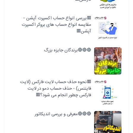
🟥بررسی انواع حساب اکسپرت آپشن -
مقایسه انواع حساب های بروکر اکسپرت
آپشن🟥
🔴🔴🔴برندگان جایزه بزرگ
🟥نحوه حذف حساب لایت فارکس (لایت
فایننس) - حذف حساب دمو در لایت
فارکس چطور انجام می شود؟🟥
🔴🔴🔴معرفی و بررسی اندیکاتور