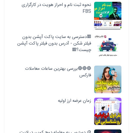
نحوه ثبت نام و احراز هویت در کارگزاری
FBS
🟥دسترسی به سایت پاکت آپشن بدون
فیلتر شکن - آدرس بدون فیلتر پاکت آپشن
چیست؟🟥
🔴🔴🔴بررسی بهترین ساعات معاملات
فارکس
زمان عرضه ارز اولیه
🪙 دسترسی به معامله دوج کوین در لایت