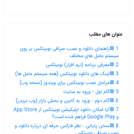
عنوان های مطلب
1.🟥راهنمای دانلود و نصب صرافی نوبیتکس بر روی
سیستم عامل های مختلف
2.🟥معرفی برنامه (نرم افزار) نوبیتکس
3.🟥لینک های دانلود نوبیتکس (همه سیستم عامل ها)
4.🟥مراحل نصب نوبیتکس برای ویندوز (نسخه وب)
5.🟥گام اول - ورود به سایت
6.🟥گام دوم - ورود به کابین و بخش بازار (وب تریدر)
7.🟥آیا امکان دانلود اپلیکیشن نوبیتکس از App Store
و Google Play فراهم شده است؟
8.🟥سخن پایانی - نظر فارکس حرفه ای درباره دانلود و
نصب صرافی نوبیتکس