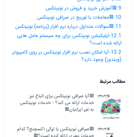
9.🟥آموزش خرید و فروش در نوبیتکس
10.🟥معاملات با لوریج در صرافی نوبیتکس
11.🟥سوالات متداول درباره نرم افزار (برنامه) نوبیتکس
12.1-اپلیکیشن نوبیتکس برای چه سیستم عامل هایی
ارائه شده است؟
13.2-آیا امکان نصب نرم افزار نوبیتکس بر روی کامپیوتر
(ویندوز) وجود دارد؟
مطالب مرتبط
🟥آیا صرافی نوبیتکس برای اتباع نیز
خدمات ارائه می کند؟ - خدمات نوبیتکس
به غیر ایرانیان🟥
🟥صرافی نوبیتکس یا اوکی اکسچنج؟ کدام
خدمات بهتری ارائه کرده است؟🟥