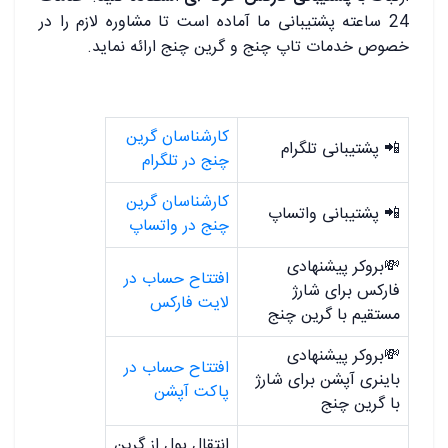
24 ساعته پشتیبانی ما آماده است تا مشاوره لازم را در
خصوص خدمات تاپ چنج و گرین چنج ارائه نماید.
کارشناسان گرین
📲 پشتیبانی تلگرام
چنج در تلگرام
کارشناسان گرین
📲 پشتیبانی واتساپ
چنج در واتساپ
💸بروکر پیشنهادی
افتتاح حساب در
فارکس برای شارژ
لایت فارکس
مستقیم با گرین چنج
💸بروکر پیشنهادی
افتتاح حساب در
باینری آپشن برای شارژ
پاکت آپشن
با گرین چنج
انتقال پول از گرین