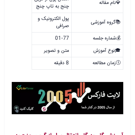
💎نام مقاله
چنج به تاپ چنج
پول الکترونیک و
📚گروه آموزشی
صرافی
💰شماره جلسه
01-77
🎓نوع آموزش
متن و تصویر
🕔زمان مطالعه
8 دقیقه