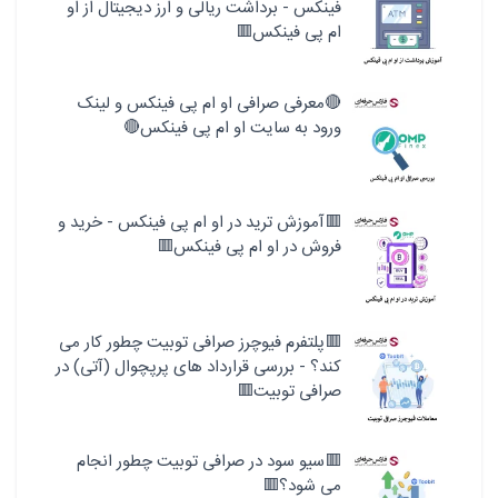
فینکس - برداشت ریالی و ارز دیجیتال از او
ام پی فینکس🟥
🔴معرفی صرافی او ام پی فینکس و لینک
ورود به سایت او ام پی فینکس🔴
🟥آموزش ترید در او ام پی فینکس - خرید و
فروش در او ام پی فینکس🟥
🟥پلتفرم فیوچرز صرافی توبیت چطور کار می
کند؟ - بررسی قرارداد های پرپچوال (آتی) در
صرافی توبیت🟥
🟥سیو سود در صرافی توبیت چطور انجام
می شود؟🟥