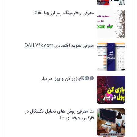
معرفی و فارمینگ رمز ارز چیا Chia
معرفی تقویم اقتصادی DAILYfx.com
🔴🔴🔴بازی کن و پول در بیار
📉 معرفی روش های تحلیل تکنیکال در
فارکس حرفه ای 📉