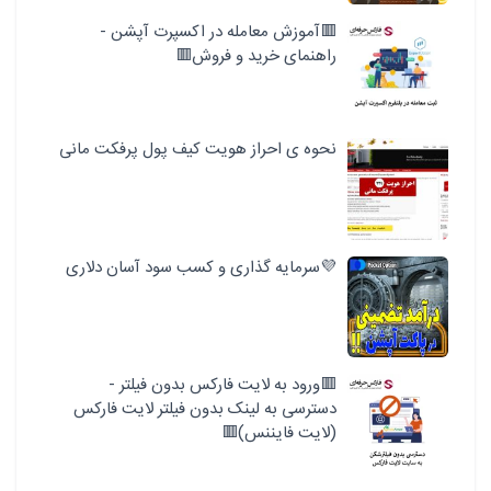
🟥آموزش معامله در اکسپرت آپشن -
راهنمای خرید و فروش🟥
نحوه ی احراز هویت کیف پول پرفکت مانی
💜سرمایه گذاری و کسب سود آسان دلاری
🟥ورود به لایت فارکس بدون فیلتر -
دسترسی به لینک بدون فیلتر لایت فارکس
(لایت فایننس)🟥