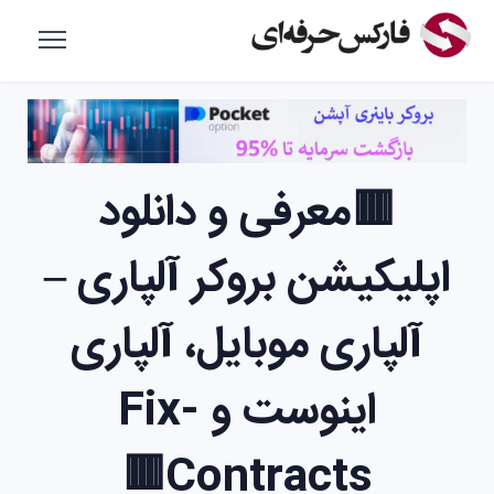
🟥معرفی و دانلود
اپلیکیشن بروکر آلپاری –
آلپاری موبایل، آلپاری
اینوست و Fix-
Contracts🟥