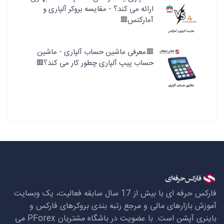
ارائه می کند؟ - مقایسه بروکر آلپاری و
آمارکتس🟥
🟥معرفی ماشین حساب آلپاری - ماشین
حساب پیپ آلپاری چطور کار می کند؟🟥
فارکس حرفه ای با بیش از 17 سال سابقه فعالیت، یک وبسایت
آموزش بازارهای مالی و مرجع رتبه بندی بروکرهای فارکس و
باینری آپشن است. با عضویت در باشگاه مشتریان
PForex
می