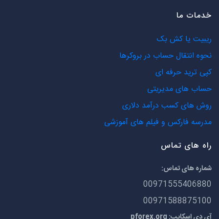
خدمات ما
ریبیت یا کش بک
نحوه انتقال حساب در بروکرها
کپی ترید حرفه ای
حساب های مدیریتی
روش های کسب درآمد دلاری
مدرسه فارکس و فیلم های آموزشی
راه های تماس
شماره های تماس:
00971555406880
00971588875100
آی دی اسکایپ: pforex.org