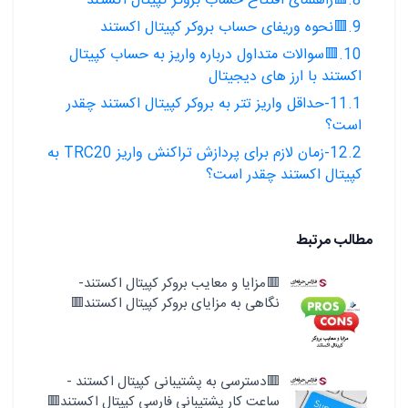
8.🟥راهنمای افتتاح حساب بروکر کپیتال اکستند
9.🟥نحوه وریفای حساب بروکر کپیتال اکستند
10.🟥سوالات متداول درباره واریز به حساب کپیتال
اکستند با ارز های دیجیتال
11.1-حداقل واریز تتر به بروکر کپیتال اکستند چقدر
است؟
12.2-زمان لازم برای پردازش تراکنش واریز TRC20 به
کپیتال اکستند چقدر است؟
مطالب مرتبط
🟥مزایا و معایب بروکر کپیتال اکستند-
نگاهی به مزایای بروکر کپیتال اکستند🟥
🟥دسترسی به پشتیبانی کپیتال اکستند -
ساعت کار پشتیبانی فارسی کپیتال اکستند🟥