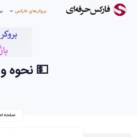
بروکرهای فارکس
بر
💵 نحوه واری
صفحه اص