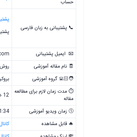
حساب
پشتیب
📞 پشتیبانی به زبان فارسی
پشتی
📧 ایمیل پشتیبانی
.com
🧾 نام مقاله آموزشی
روش 
🧑🏻‍💻 گروه آموزشی
بروکر
⏱️ مدت زمان لازم برای مطالعه
12 دقیقه
مقاله
🕔 زمان ویدیو آموزشی
1:34
🔥 قابل مشاهده
کانال
💸 لینک مشاهده
کانال