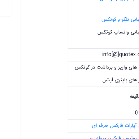
انی تلگرام کوتکس
بانی واتساپ کوتکس
info[@]quotex
های واریز و برداشت در کوتکس
 های باینری آپشن
0
 آپارات فارکس حرفه ای
 یوتیوب فارکس حرفه ای