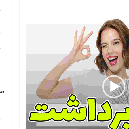
ب
ر
ا
ب
ه
ک
مط