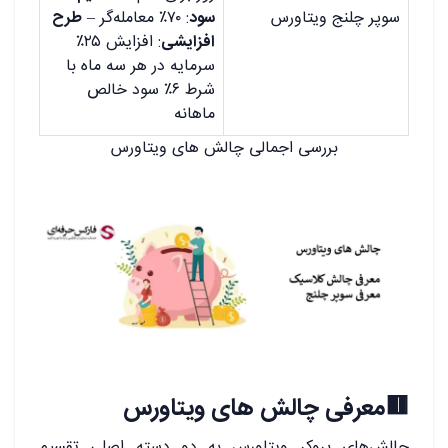
سوپر چلنج ویتاورس
سود
: ۷۰٪ معامله‌گر –
طرح
افزایشی
: افزایش ۲۵٪
سرمایه در هر سه ماه با
شرط ۶٪ سود خالص
ماهانه
بررسی اجمالی چالش های ویتاورس
🟥معرفی چالش های ویتاورس
چالش‌های بروکر ویتاورس به دو دسته اصلی تقسیم