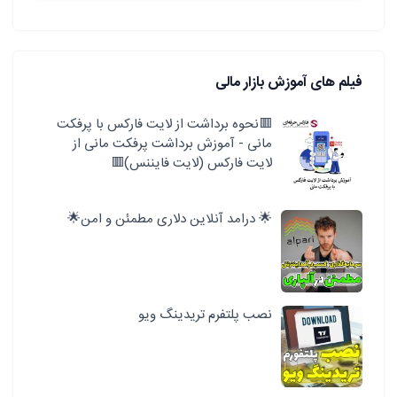
فیلم های آموزش بازار مالی
🟥نحوه برداشت از لایت فارکس با پرفکت
مانی - آموزش برداشت پرفکت مانی از
لایت فارکس (لایت فایننس)🟥
🌟 درامد آنلاین دلاری مطمئن و امن🌟
نصب پلتفرم تریدینگ ویو