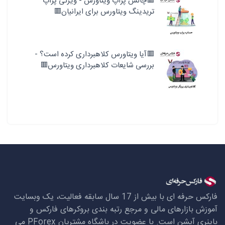
🟥چالش پراپ ویتاورس - ویژگی پراپ
تریدینگ ویتاورس برای ایرانیان🟥
🟥آیا ویتاورس کلاهبرداری کرده است؟ -
بررسی شایعات کلاهبرداری ویتاورس🟥
فارکس حرفه ای با بیش از 17 سال سابقه فعالیت، یک وبسایت
آموزش بازارهای مالی و مرجع رتبه بندی بروکرهای فارکس و
باینری آپشن است. با عضویت در باشگاه مشتریان
PForex
می