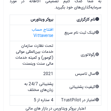
به شما کمک کنیم تصمیمی آگاهانه در مورد
سرمایه‌گذاری‌های خود بگیرید.
🔴نام کارگزاری
بروکر ویتاورس
افتتاح حساب
🔴لینک ثبت نام سریع
Vittaverse
تحت نظارت سازمان
خدمات بین‌المللی موالی
🔴رگولاتوری
(کومور) و کمیته خدمات
مالی سنت وینسنت
🔴سال تاسیس
2021
پشتیبانی 24/7 به
🔴کیفیت پشتیبانی
زبان‌های مختلف
🔴امتیاز در TrustPilot
4 ستاره از 5
اعتبار بروکر ویتاورس در بازار های مالی