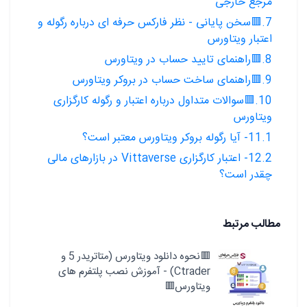
مرجع خارجی
7.🟥سخن پایانی - نظر فارکس حرفه ای درباره رگوله و
اعتبار ویتاورس
8.🟥راهنمای تایید حساب در ویتاورس
9.🟥راهنمای ساخت حساب در بروکر ویتاورس
10.🟥سوالات متداول درباره اعتبار و رگوله کارگزاری
ویتاورس
11.1- آیا رگوله بروکر ویتاورس معتبر است؟
12.2- اعتبار کارگزاری Vittaverse در بازارهای مالی
چقدر است؟
مطالب مرتبط
🟥نحوه دانلود ویتاورس (متاتریدر 5 و
Ctrader) - آموزش نصب پلتفرم های
ویتاورس🟥